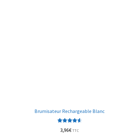
Brumisateur Rechargeable Blanc
Note
4.67
3,96
€
TTC
sur 5