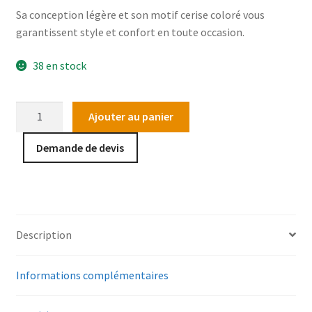
Sa conception légère et son motif cerise coloré vous
garantissent style et confort en toute occasion.
38 en stock
quantité
Ajouter au panier
de
Eventail
Demande de devis
Trendy
Cherry
Description
Informations complémentaires